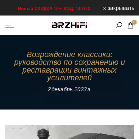
Перейти
закрывать
Новый СКИДКА 10% КОД: NEW10
к
0
содержанию
Возрождение классики:
руководство по сохранению и
реставрации винтажных
усилителей
2 декабрь 2023 г.