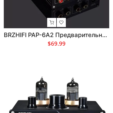
BRZHIFI PAP-6A2 Предварительный усилитель Электронный ламповый аудиоусилитель с адаптером 12 В
$69.99