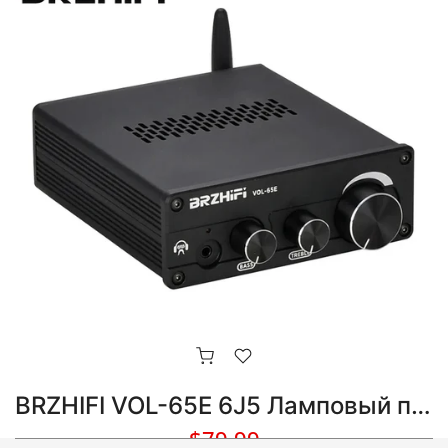
BRZHIFI VOL-65E 6J5 Ламповый предусилитель BT5.0 Аудиофильский HIFI предусилитель для наушников
$79.99